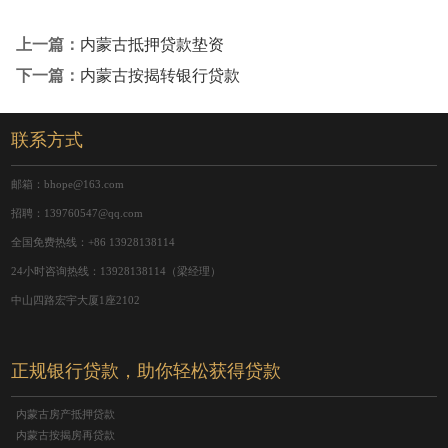
上一篇：
内蒙古抵押贷款垫资
下一篇：
内蒙古按揭转银行贷款
联系方式
邮箱：bhope@163.com
招聘：139760547@qq.com
全国免费热线：+86 13928138114
24小时咨询热线：13928138114（梁经理）
中山四路宏宇大厦1座2102
正规银行贷款，助你轻松获得贷款
内蒙古房产抵押贷款
内蒙古按揭房再贷款