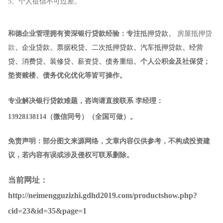
5、个人征信不可过差。
和德企业管理
拥有资深银行贷款经验：专注
抵押贷款
、
房屋抵押贷
款
、
企业贷款
、
票据税贷
、
二次抵押贷款
、
汽车抵押贷款
、
经营
贷
、
消费贷
、
装修贷
、
薪资贷
、
债务重组
、个人公积金及社保贷；
垫资赎楼、债务优化优化等皆可操作。
专业解决银行贷款难题，咨询请直接联系
李经理
：
13928138114
（微信同号）（全国可做）
。
免责声明：部分图文来源网络，文章内容仅供参考，不构成投资建
议，若内容有误或涉及侵权可联系删除。
当前网址：
http://neimengguzizhi.gdhd2019.com/productshow.php?
cid=23&id=35&page=1