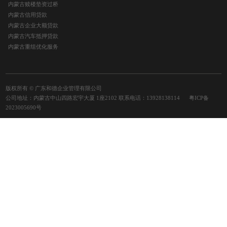
内蒙古赎楼垫资过桥
内蒙古信用贷款
内蒙古企业大额贷款
内蒙古汽车抵押贷款
内蒙古重组优化服务
版权所有 © 广东和德企业管理有限公司
公司地址：内蒙古中山四路宏宇大厦 1座2102 联系电话：13928138114
粤ICP备
2023005690号